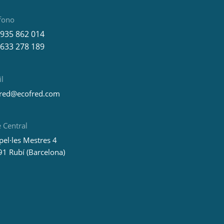
fono
 935 862 014
 633 278 189
l
fred@ecofred.com
 Central
pel·les Mestres 4
1 Rubí (Barcelona)