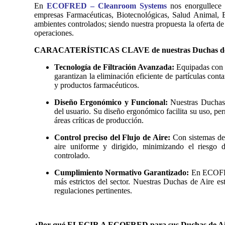
En
ECOFRED – Cleanroom Systems
nos enorgullece 
empresas Farmacéuticas, Biotecnológicas, Salud Animal, E
ambientes controlados; siendo nuestra propuesta la oferta de 
operaciones.
CARACATERÍSTICAS CLAVE de nuestras Duchas de
Tecnología de Filtración Avanzada:
Equipadas con s
garantizan la eliminación eficiente de partículas con
y productos farmacéuticos.
Diseño Ergonómico y Funcional:
Nuestras Duchas 
del usuario. Su diseño ergonómico facilita su uso, pe
áreas críticas de producción.
Control preciso del Flujo de Aire:
Con sistemas de 
aire uniforme y dirigido, minimizando el riesgo
controlado.
Cumplimiento Normativo Garantizado:
En ECOFRED
más estrictos del sector. Nuestras Duchas de Aire es
regulaciones pertinentes.
¿Por qué ELEGIR A ECOFRED para sus Duchas de Ai