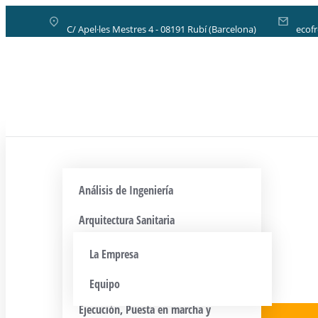
C/ Apel·les Mestres 4 - 08191 Rubí (Barcelona)
ecof
Análisis de Ingeniería
Arquitectura Sanitaria
Sistemas de Climatización HVAC
La Empresa
Control y Automatización
Equipo
Ejecución, Puesta en marcha y