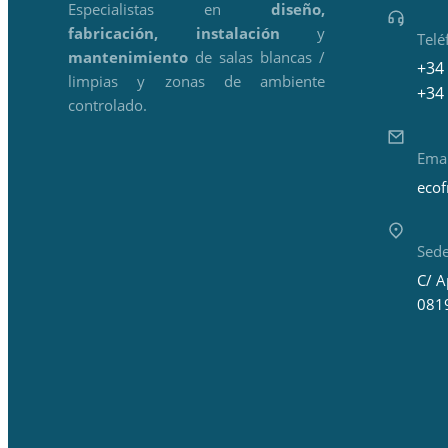
Especialistas en
diseño,
fabricación, instalación
y
Telé
mantenimiento
de salas blancas /
+34
limpias y zonas de ambiente
+34
controlado.
Emai
eco
Sede
C/ A
0819