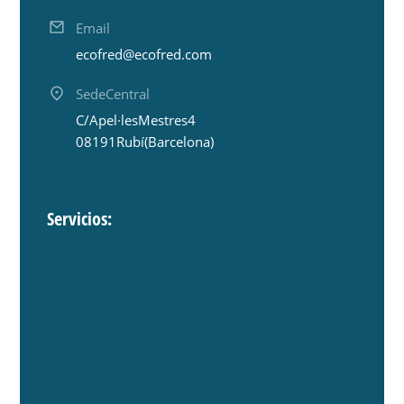
Email
ecofred@ecofred.com
Sede Central
C/ Apel·les Mestres 4
08191 Rubí (Barcelona)
Servicios: