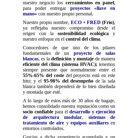
nuestro negocio los
cerramientos en panel
,
para poder entregar
proyectos «llave en
mano»
con nuestro propio personal.
Nuestro propio nombre,
ECO + FRED
(Frío)
,
ya reflejaba nuestro compromiso desde el
origen con la
sostenibilidad ecológica
y
nuestro enfoque en el
control del clima
.
Conocedores de que uno de los pilares
fundamentales de un
proyecto de salas
blancas
, es la
definición y montaje
de manera
eficiente del clima (sistema HVAC);
tenemos
siempre presente que normalmente entre el
55%-65% del coste
del proyecto está en este
hito; y el
95-98% del desempeño
de la sala
blanca también dependerá de lo bien diseñada
y montada que esté.
A lo largo de estos más de 30 años de bagaje,
hemos consolidado nuestra reputación como un
socio confiable
para el
desarrollo y ejecución
de arquitectura modular
,
sistemas de
tratamiento de aire
y
equipos auxiliares
en
entornos controlados.
Gracias a dicha experiencia acumulada y un