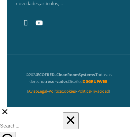
novedades, artículos,…
© 2024
ECOFRED – Clean Room Systems
. Todos los
derechos
reservados
. Diseño:
IDG GRUP WEB
[
Aviso Legal
–
Política Cookies
–
Política Privacidad
]