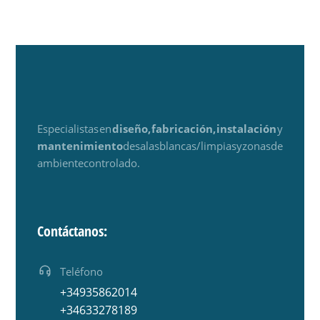
Especialistas en
diseño, fabricación, instalación
y
mantenimiento
de salas blancas / limpias y zonas de
ambiente controlado.
Contáctanos:
Teléfono
+34 935 862 014
+34 633 278 189