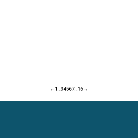
3D) en
Sector
y Salas
las
Electrónico
Blancas:
Salas
enero 15,
La
Blancas
2025
Revolución
enero 23,
en la
2025
escala
atómica
enero 31,
2025
←
1
…
3
4
5
6
7
…
16
→