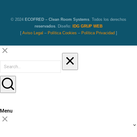
© 2024
ECOFRED – Clean Room Systems
. Todos los derechos
reservados
. Diseño:
IDG GRUP WEB
[
Aviso Legal
–
Política Cookies
–
Política Privacidad
]
Menu