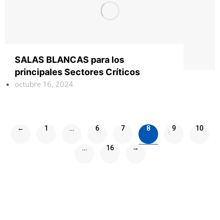
SALAS BLANCAS para los
principales Sectores Críticos
octubre 16, 2024
←
1
…
6
7
8
9
10
…
16
→