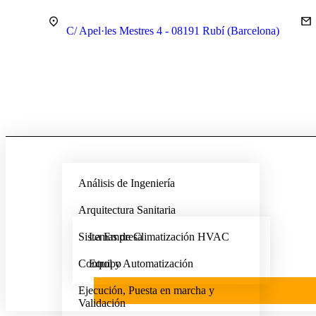
C/ Apel·les Mestres 4 - 08191 Rubí (Barcelona)
Análisis de Ingeniería
Arquitectura Sanitaria
Sistemas de Climatización HVAC
La Empresa
Control y Automatización
Equipo
Ejecución, Puesta en marcha y
Validación